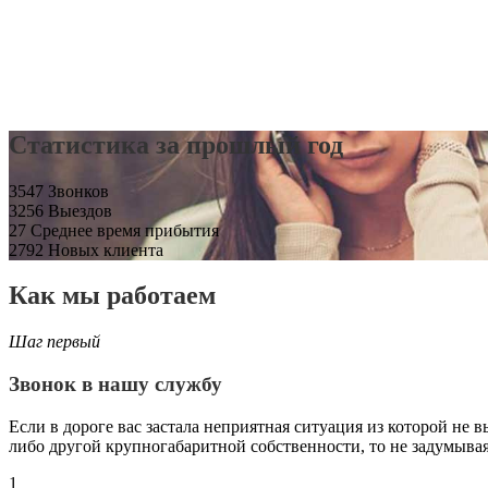
Статистика за прошлый год
3547
Звонков
3256
Выездов
27
Среднее время прибытия
2792
Новых клиента
Как мы работаем
Шаг первый
Звонок в нашу службу
Если в дороге вас застала неприятная ситуация из которой не 
либо другой крупногабаритной собственности, то не задумыва
1